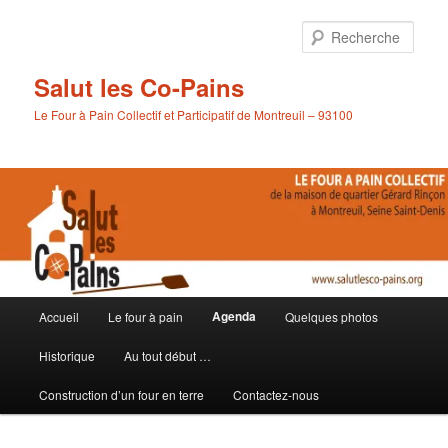
Aller
au
Rech
contenu
principal
Salut les Co-Pains
Le Four à Pain Collectif et Participatif de Montreuil – 93100
Menu
Agenda
Accueil
Le four à pain
Quelques photos
principal
Historique
Au tout début …
Construction d’un four en terre
Contactez-nous