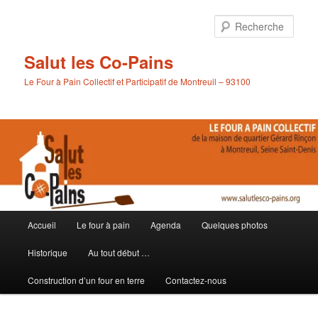
Aller
au
Rech
contenu
principal
Salut les Co-Pains
Le Four à Pain Collectif et Participatif de Montreuil – 93100
Menu
Accueil
Le four à pain
Agenda
Quelques photos
principal
Historique
Au tout début …
Construction d’un four en terre
Contactez-nous