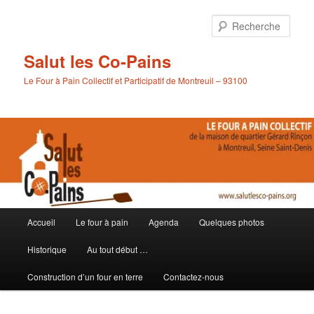
Aller
au
Rech
contenu
principal
Salut les Co-Pains
Le Four à Pain Collectif et Participatif de Montreuil – 93100
Menu
Accueil
Le four à pain
Agenda
Quelques photos
principal
Historique
Au tout début …
Construction d’un four en terre
Contactez-nous