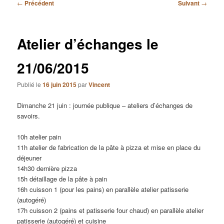
Navigation
←
Précédent
Suivant
→
des
articles
Atelier d’échanges le
21/06/2015
Publié le
16 juin 2015
par
Vincent
Dimanche 21 juin : journée publique – ateliers d’échanges de
savoirs.
10h atelier pain
11h atelier de fabrication de la pâte à pizza et mise en place du
déjeuner
14h30 dernière pizza
15h détaillage de la pâte à pain
16h cuisson 1 (pour les pains) en parallèle atelier patisserie
(autogéré)
17h cuisson 2 (pains et patisserie four chaud) en parallèle atelier
patisserie (autogéré) et cuisine