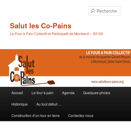
Aller
au
Rech
contenu
principal
Salut les Co-Pains
Le Four à Pain Collectif et Participatif de Montreuil – 93100
Menu
Accueil
Le four à pain
Agenda
Quelques photos
principal
Historique
Au tout début …
Construction d’un four en terre
Contactez-nous