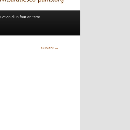
uction d’un four en terre
Suivant
→