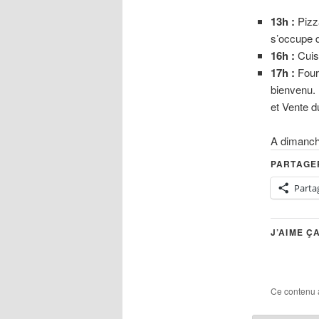
13h :
Pizza
s’occupe d
16h :
Cuis
17h :
Four 
bienvenu.
et Vente d
A dimanc
PARTAGER
Parta
J’AIME ÇA
Ce contenu 