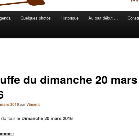
genda
Quelques photos
Historique
Au tout début …
Constr
uffe du dimanche 20 mars
6
 mars 2016
par
Vincent
 du four
l
e Dimanche 20 mars 2016
amme :