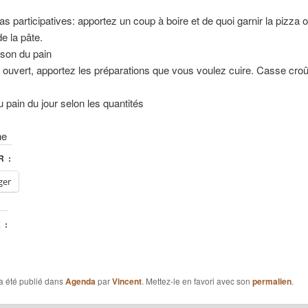
s participatives: apportez un coup à boire et de quoi garnir la pizza 
e la pâte.
son du pain
ouvert, apportez les préparations que vous voulez cuire. Casse croû
u pain du jour selon les quantités
he
 :
ger
 :
a été publié dans
Agenda
par
Vincent
. Mettez-le en favori avec son
permalien
.