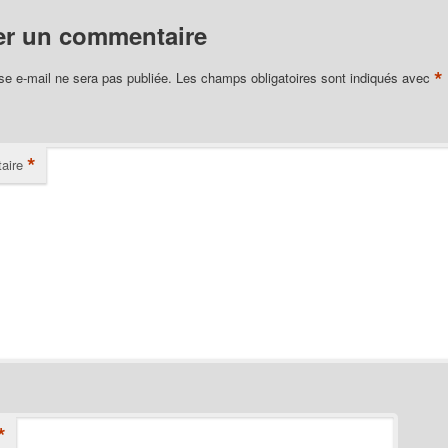
er un commentaire
*
se e-mail ne sera pas publiée.
Les champs obligatoires sont indiqués avec
*
aire
*