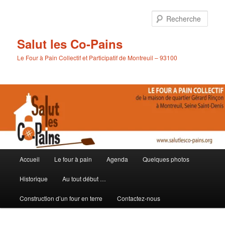
Aller
au
Rech
contenu
principal
Salut les Co-Pains
Le Four à Pain Collectif et Participatif de Montreuil – 93100
Menu
Accueil
Le four à pain
Agenda
Quelques photos
principal
Historique
Au tout début …
Construction d’un four en terre
Contactez-nous