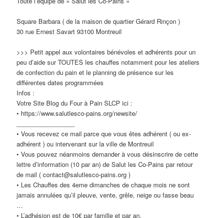
Toute l’équipe de » Salut les Co-Pains «
Square Barbara ( de la maison de quartier Gérard Rinçon )
30 rue Ernest Savart 93100 Montreuil
>>> Petit appel aux volontaires bénévoles et adhérents pour un
peu d’aide sur TOUTES les chauffes notamment pour les ateliers
de confection du pain et le planning de présence sur les
différentes dates programmées
Infos :
Votre Site Blog du Four à Pain SLCP ici :
• https://www.salutlesco-pains.org/newsite/
_________________
• Vous recevez ce mail parce que vous êtes adhérent ( ou ex-
adhérent ) ou intervenant sur la ville de Montreuil
• Vous pouvez néanmoins demander à vous désinscrire de cette
lettre d’information (10 par an) de Salut les Co-Pains par retour
de mail ( contact@salutlesco-pains.org )
• Les Chauffes des 4eme dimanches de chaque mois ne sont
jamais annulées qu’il pleuve, vente, grêle, neige ou fasse beau
…
• L’adhésion est de 10€ par famille et par an.