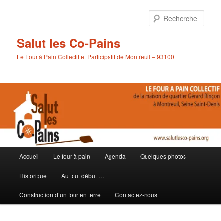
Aller
au
Rech
contenu
principal
Salut les Co-Pains
Le Four à Pain Collectif et Participatif de Montreuil – 93100
Menu
Accueil
Le four à pain
Agenda
Quelques photos
principal
Historique
Au tout début …
Construction d’un four en terre
Contactez-nous