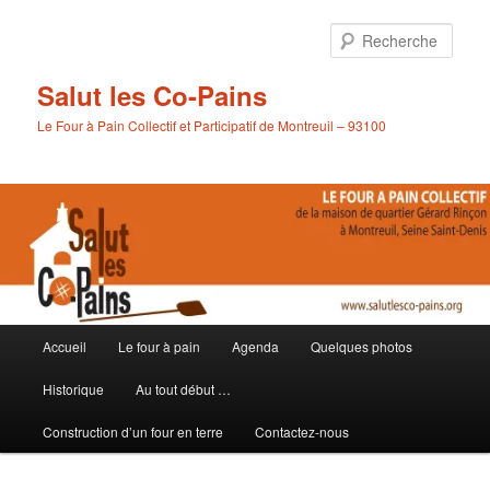
Aller
au
Rech
contenu
principal
Salut les Co-Pains
Le Four à Pain Collectif et Participatif de Montreuil – 93100
Menu
Accueil
Le four à pain
Agenda
Quelques photos
principal
Historique
Au tout début …
Construction d’un four en terre
Contactez-nous