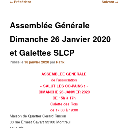
Navigation
←
Précédent
Suivant
→
des
articles
Assemblée Générale
Dimanche 26 Janvier 2020
et Galettes SLCP
Publié le
18 janvier 2020
par
Rafik
ASSEMBLEE GENERALE
de l’association
« SALUT LES CO-PAINS ! »
DIMANCHE 26 JANVIER 2020
DE 15h à 17h
Galette des Rois
de 17:00 à 19:00
Maison de Quartier Gerard Rinçon
30 rue Ernest Savart 93100 Montreuil
salle rdc