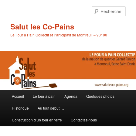
Aller
au
Rech
contenu
principal
Salut les Co-Pains
Le Four à Pain Collectif et Participatif de Montreuil – 93100
Menu
Accueil
Le four à pain
Agenda
Quelques photos
principal
Historique
Au tout début …
Construction d’un four en terre
Contactez-nous