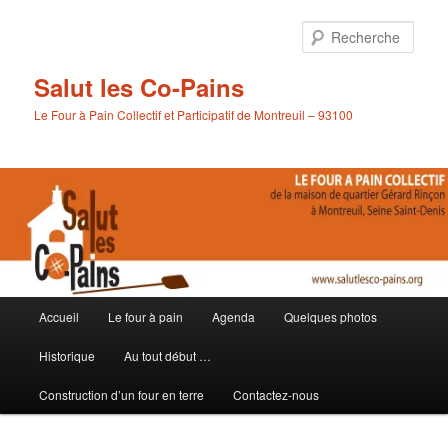
Aller
au
Rech
contenu
principal
Salut les Co-Pains
Le Four à Pain Collectif et Participatif de Montreuil – 93100
Menu
Accueil
Le four à pain
Agenda
Quelques photos
principal
Historique
Au tout début …
Construction d’un four en terre
Contactez-nous