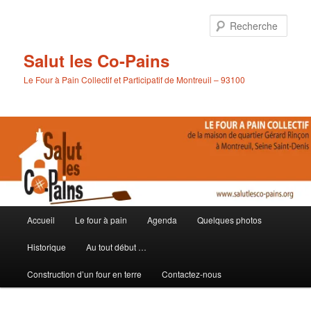
Aller
au
Rech
contenu
principal
Salut les Co-Pains
Le Four à Pain Collectif et Participatif de Montreuil – 93100
Menu
Accueil
Le four à pain
Agenda
Quelques photos
principal
Historique
Au tout début …
Construction d’un four en terre
Contactez-nous