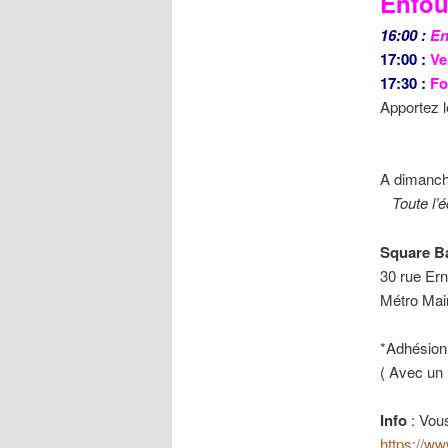
Enfou
16:00 :
En
17:00 :
Ve
17:30 :
Fo
Apportez l
Merci 
A dimanch
Toute l’é
Square Ba
30 rue Ern
Métro Mair
*Adhésion 
( Avec un 
Info
: Vous
https://w