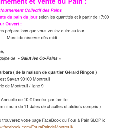
rnement et Vente du Pain :
fournement Collectif des Pains
nte du pain du jour
selon les quantités et à partir de 17:00
ur Ouvert :
es préparations que vous voulez cuire au four.
de réserver dès midi
e,
quipe de
» Salut les Co-Pains «
rbara ( de la maison de quartier Gérard Rinçon )
est Savart 93100 Montreuil
ie de Montreuil / ligne 9
Annuelle de 10 € l’année par famille
minimum de 11 dates de chauffes et ateliers compris )
 trouverez votre page FaceBook du Four à Pain SLCP ici :
ww.facebook.com/FouraPaindeMontreuil/