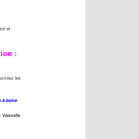
ent et
ion :
onniez les
 à boire
– Vaisselle