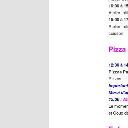
10:00 à 1
Atelier In
15:00 à 1
Atelier In
cuisson
Pizza
Sans ré
12:30 à 14
Pizzas Pa
Pizzas … 
Important
Merci d’a
15:30 :
Ate
Le moment 
et Coup d