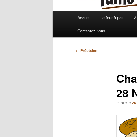
Menu
Accueil
Le four à pain
A
principal
Contactez-nous
Navigation
←
Précédent
des
articles
Cha
28 
Publié le
26