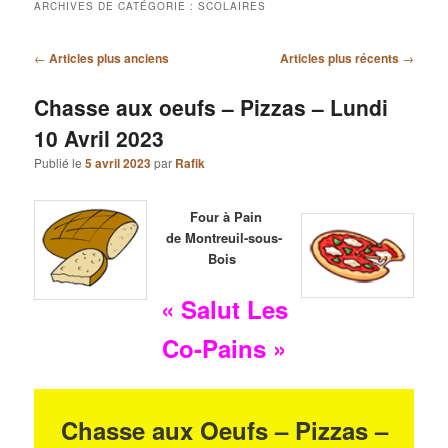
ARCHIVES DE CATÉGORIE :
SCOLAIRES
Navigation
←
Articles plus anciens
Articles plus récents
→
des
articles
Chasse aux oeufs – Pizzas – Lundi
10 Avril 2023
Publié le
5 avril 2023
par
Rafik
Four à Pain
de Montreuil-sous-
Bois
« Salut Les
Co-Pains »
Chasse aux Oeufs – Pizzas –