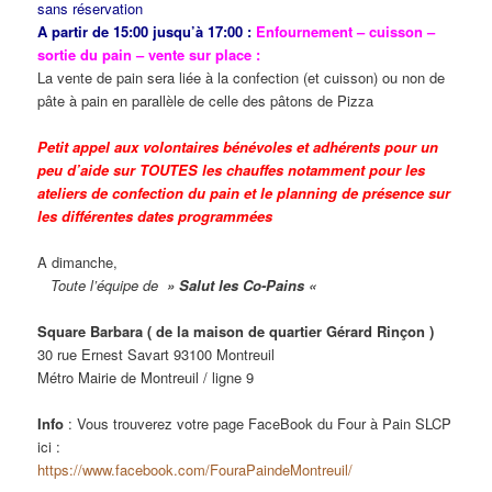
sans réservation
A partir de 15:00 jusqu’à 17:00 :
Enfournement – cuisson –
sortie du pain – vente sur place :
La vente de pain sera liée à la confection (et cuisson) ou non de
pâte à pain en parallèle de celle des pâtons de Pizza
Petit appel aux volontaires bénévoles et adhérents pour un
peu d’aide sur TOUTES les chauffes notamment pour les
ateliers de confection du pain et le planning de présence sur
les différentes dates programmées
A dimanche,
Toute l’équipe de
» Salut les Co-Pains «
Square Barbara ( de la maison de quartier Gérard Rinçon )
30 rue Ernest Savart 93100 Montreuil
Métro Mairie de Montreuil / ligne 9
Info
: Vous trouverez votre page FaceBook du Four à Pain SLCP
ici :
https://www.facebook.com/FouraPaindeMontreuil/