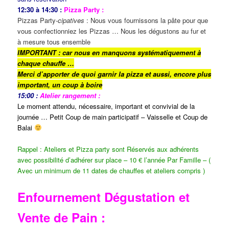
12:30 à 14:30 :
Pizza Party :
Pizzas Party-
cipatives
: Nous vous fournissons la pâte pour que
vous confectionniez les Pizzas … Nous les dégustons au fur et
à mesure tous ensemble
IMPORTANT : car nous en manquons
systématiquement
à
chaque chauffe …
Merci d’apporter de quoi garnir la pizza et aussi, encore plus
important, un coup à boire
15:00 :
Atelier rangement :
Le moment attendu, nécessaire, important et convivial de la
journée … Petit Coup de main participatif – Vaisselle et Coup de
Balai
Rappel : Ateliers et Pizza party sont Réservés aux adhérents
avec possibilité d’adhérer sur place – 10 € l’année Par Famille – (
Avec un minimum de 11 dates de chauffes et ateliers compris )
Enfournement Dégustation et
Vente de Pain :