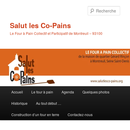
Aller
Aller
au
au
Rech
contenu
contenu
principal
secondaire
Salut les Co-Pains
Le Four à Pain Collectif et Participatif de Montreuil – 93100
Menu
Accueil
Le four à pain
Agenda
Quelques photos
principal
Historique
Au tout début …
Construction d’un four en terre
Contactez-nous