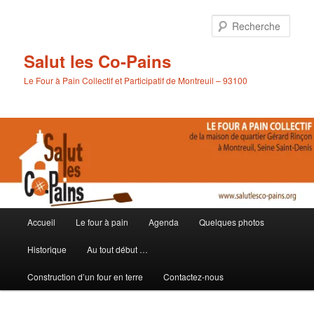
Aller
Aller
au
au
Rech
contenu
contenu
principal
secondaire
Salut les Co-Pains
Le Four à Pain Collectif et Participatif de Montreuil – 93100
Menu
Accueil
Le four à pain
Agenda
Quelques photos
principal
Historique
Au tout début …
Construction d’un four en terre
Contactez-nous