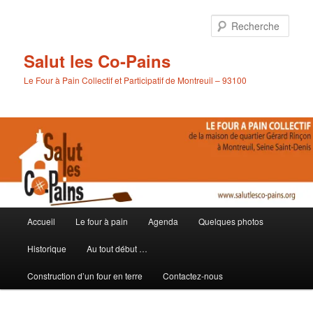
Aller
au
Rech
contenu
principal
Salut les Co-Pains
Le Four à Pain Collectif et Participatif de Montreuil – 93100
Menu
Accueil
Le four à pain
Agenda
Quelques photos
principal
Historique
Au tout début …
Construction d’un four en terre
Contactez-nous