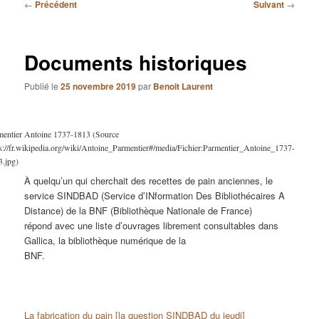
Navigation
←
Précédent
Suivant
→
des
articles
Documents historiques
Publié le
25 novembre 2019
par
Benoit Laurent
mentier Antoine 1737-1813 (Source
s://fr.wikipedia.org/wiki/Antoine_Parmentier#/media/Fichier:Parmentier_Antoine_1737-
3.jpg)
À quelqu’un qui cherchait des recettes de pain anciennes, le
service SINDBAD (Service d’INformation Des Bibliothécaires A
Distance) de la BNF (Bibliothèque Nationale de France)
répond avec une liste d’ouvrages librement consultables dans
Gallica, la bibliothèque numérique de la
BNF.
La fabrication du pain [la question SINDBAD du jeudi]