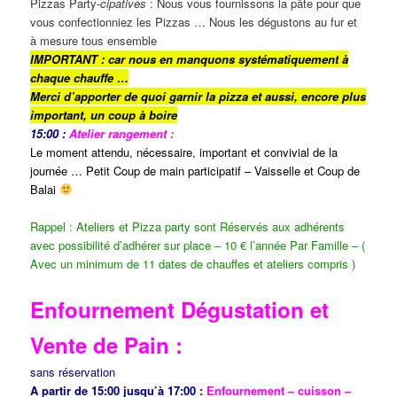
Pizzas Party-
cipatives
: Nous vous fournissons la pâte pour que
vous confectionniez les Pizzas … Nous les dégustons au fur et
à mesure tous ensemble
IMPORTANT : car nous en manquons
systématiquement
à
chaque chauffe …
Merci d’apporter de quoi garnir la pizza et aussi, encore plus
important, un coup à boire
15:00 :
Atelier rangement :
Le moment attendu, nécessaire, important et convivial de la
journée … Petit Coup de main participatif – Vaisselle et Coup de
Balai
Rappel : Ateliers et Pizza party sont Réservés aux adhérents
avec possibilité d’adhérer sur place – 10 € l’année Par Famille – (
Avec un minimum de 11 dates de chauffes et ateliers compris )
Enfournement Dégustation et
Vente de Pain :
sans réservation
A partir de 15:00 jusqu’à 17:00 :
Enfournement – cuisson –