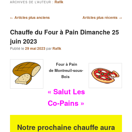
Rafik
ARCHIVES DE L’AUTEUR :
Navigation
←
Articles plus anciens
Articles plus récents
→
des
articles
Chauffe du Four à Pain Dimanche 25
juin 2023
Publié le
29 mai 2023
par
Rafik
Four à Pain
de Montreuil-sous-
Bois
« Salut Les
Co-Pains »
Notre prochaine chauffe aura