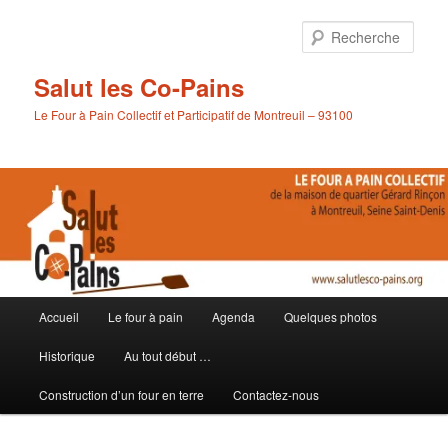
Aller
Aller
au
au
Rech
contenu
contenu
principal
secondaire
Salut les Co-Pains
Le Four à Pain Collectif et Participatif de Montreuil – 93100
Menu
Accueil
Le four à pain
Agenda
Quelques photos
principal
Historique
Au tout début …
Construction d’un four en terre
Contactez-nous