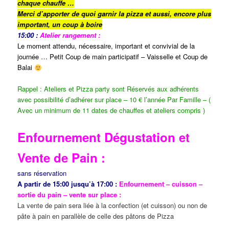
chaque chauffe …
Merci d’apporter de quoi garnir la pizza et aussi, encore plus
important, un coup à boire
15:00 :
Atelier rangement :
Le moment attendu, nécessaire, important et convivial de la
journée … Petit Coup de main participatif – Vaisselle et Coup de
Balai
Rappel : Ateliers et Pizza party sont Réservés aux adhérents
avec possibilité d’adhérer sur place – 10 € l’année Par Famille – (
Avec un minimum de 11 dates de chauffes et ateliers compris )
Enfournement Dégustation et
Vente de Pain :
sans réservation
A partir de 15:00 jusqu’à 17:00 :
Enfournement – cuisson –
sortie du pain – vente sur place :
La vente de pain sera liée à la confection (et cuisson) ou non de
pâte à pain en parallèle de celle des pâtons de Pizza