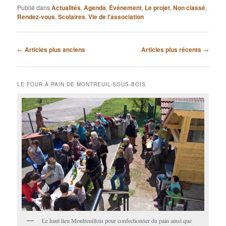
Publié dans
Actualités
,
Agenda
,
Événement
,
Le projet
,
Non classé
,
Rendez-vous
,
Scolaires
,
Vie de l'association
Navigation
←
Articles plus anciens
Articles plus récents
→
des
articles
LE FOUR À PAIN DE MONTREUIL-SOUS-BOIS
Le haut lieu Montreuillois pour confectionner du pain ainsi que