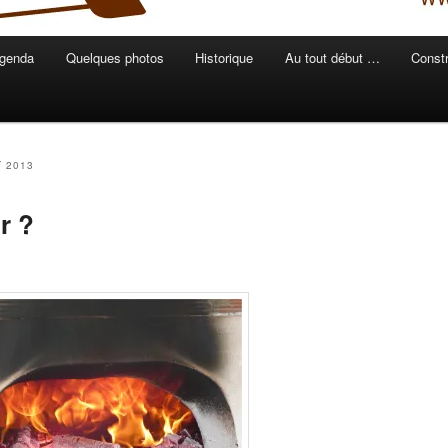
genda
Quelques photos
Historique
Au tout début …
Constr
T 2013
r ?