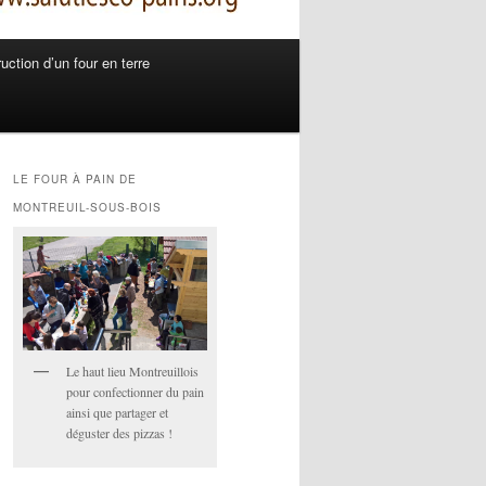
uction d’un four en terre
LE FOUR À PAIN DE
MONTREUIL-SOUS-BOIS
Le haut lieu Montreuillois
pour confectionner du pain
ainsi que partager et
déguster des pizzas !