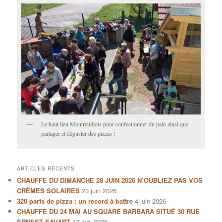
Le haut lieu Montreuillois pour confectionner du pain ainsi que
partager et déguster des pizzas !
ARTICLES RÉCENTS
CHAUFFE DU DIMANCHE 28 JUIN 2026 N’OUBLIEZ PAS VOS
CRÈMES SOLAIRES
23 juin 2026
320 parts de pizza : un record à battre
4 juin 2026
CHAUFFE DU 24 MAI AU SQUARE BARBARA SITUÉ 30 RUE
ERNEST SAVART
17 mai 2026