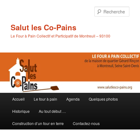
Aller
Aller
au
au
Rech
contenu
contenu
principal
secondaire
Salut les Co-Pains
Le Four à Pain Collectif et Participatif de Montreuil – 93100
Menu
Accueil
Le four à pain
Agenda
Quelques photos
principal
Historique
Au tout début …
Construction d’un four en terre
Contactez-nous