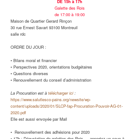
DE 15h à 17h
Galette des Rois
de 17:00 à 19:00
Maison de Quartier Gerard Rinçon
30 rue Ernest Savart 93100 Montreuil
salle rdc
ORDRE DU JOUR :
• Bilans moral et financier
• Perspectives 2020, orientations budgétaires
• Questions diverses
• Renouvellement du conseil d’administration
La Procuration est à
télécharger ici
:
https://www.salutlesco-pains.org/newsite/wp-
content/uploads/2020/01/SLCP-fap-Procuration-Pouvoir-AG-01-
2020.pdf
Elle est aussi envoyée par Mail
• Renouvellement des adhésions pour 2020
• 17h : Dégustation de galettes des Rois …
apportez un coup à