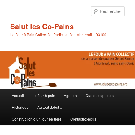
Aller
Aller
au
au
Rech
contenu
contenu
principal
secondaire
Salut les Co-Pains
Le Four à Pain Collectif et Participatif de Montreuil – 93100
Menu
Accueil
Le four à pain
Agenda
Quelques photos
principal
Historique
Au tout début …
Construction d’un four en terre
Contactez-nous