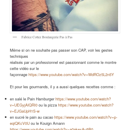
Fabrice Cottez Boulangerie Pas à Pas
Même si on ne souhaite pas passer son CAP, voir les gestes
techniques
réalisés par un professionnel est passionnant comme le montre
cette vidéo sur le
façonnage
https://www.youtube.com/watch?v=WdROz5L2n5Y
Et pour les gourmands, il y a aussi quelques recettes comme :
en salé le Pain Hamburger
https://www.youtube.com/watch?
v=UEGyjAlQRI0
ou la pizza
https://www.youtube.com/watch?
v=EJGaUpH1S-w
en sucré le pain au cacao
https://www.youtube.com/watch?v=p-
eqiQKcV0U
ou le Kouign Amann
https://www.youtube.com/watch?v=a0akexAu5B0