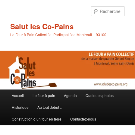
Aller
Aller
au
au
Rech
contenu
contenu
principal
secondaire
Salut les Co-Pains
Le Four à Pain Collectif et Participatif de Montreuil – 93100
Menu
Accueil
Le four à pain
Agenda
Quelques photos
principal
Historique
Au tout début …
Construction d’un four en terre
Contactez-nous