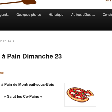
genda
Quelques photos
Historique
Au tout début …
Constr
BRE 2018
 à Pain Dimanche 23
fik
 à Pain de Montreuil-sous-Bois
» Salut les Co-Pains «