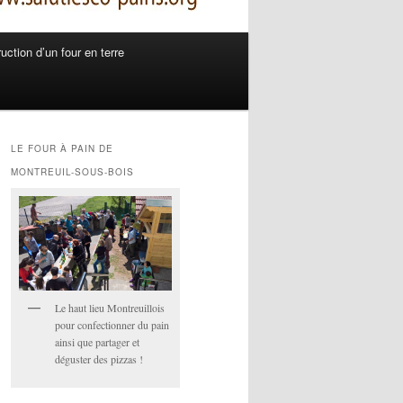
uction d’un four en terre
LE FOUR À PAIN DE
MONTREUIL-SOUS-BOIS
Le haut lieu Montreuillois
pour confectionner du pain
ainsi que partager et
déguster des pizzas !