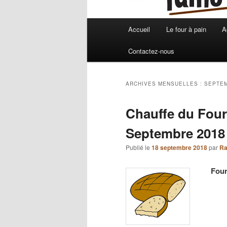
Menu
Accueil
Le four à pain
A
principal
Contactez-nous
ARCHIVES MENSUELLES :
SEPTEM
Chauffe du Four
Septembre 2018
Publié le
18 septembre 2018
par
Ra
Four